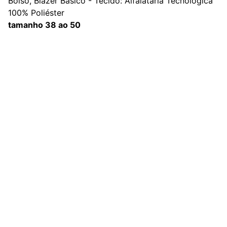
Bolso, Blazer Básico - Tecido: Alfaiataria Tecnologica
100% Poliéster
tamanho 38 ao 50
Redes Sociais
Contato
sac@kauly.com.br
(11) 3313-2464
(11) 94809-7476
Institucional