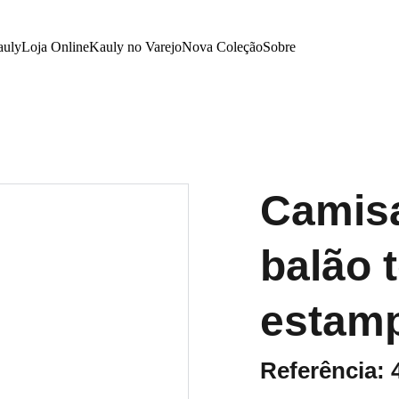
auly
Loja Online
Kauly no Varejo
Nova Coleção
Sobre
Camis
balão 
estamp
Referência: 