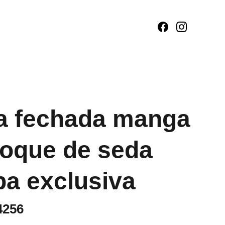
a fechada manga
toque de seda
a exclusiva
4256