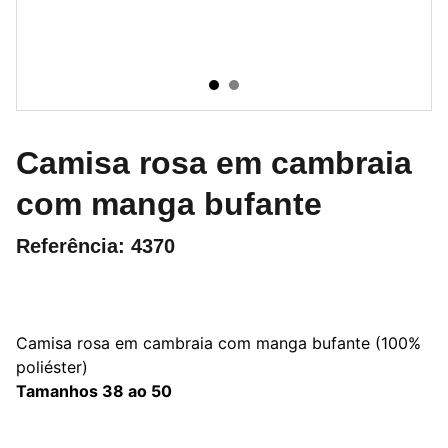
Camisa rosa em cambraia
com manga bufante
Referência: 4370
Camisa rosa em cambraia com manga bufante (100%
poliéster)
Tamanhos 38 ao 50