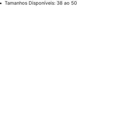
Tamanhos Disponíveis: 38 ao 50
Redes Sociais
Contato
sac@kauly.com.br
(11) 3313-2464
(11) 94809-7476
Institucional
Rua. Maria Marcolina, 614 - Brás, São Paulo 