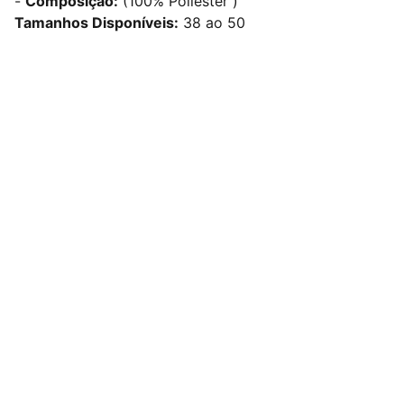
-
Composição:
(100% Poliéster )
Tamanhos Disponíveis:
38 ao 50
Redes Sociais
Contato
sac@kauly.com.br
(11) 3313-2464
(11) 94809-7476
Institucional