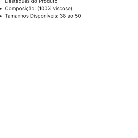
Destaques do Produto
Composição: (100% viscose)
Tamanhos Disponíveis: 38 ao 50
Redes Sociais
Contato
sac@kauly.com.br
(11) 3313-2464
(11) 94809-7476
Institucional