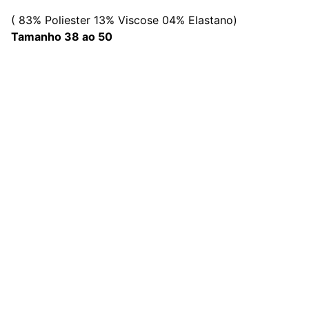
( 83% Poliester 13% Viscose 04% Elastano)
Tamanho 38 ao 50
Redes Sociais
Contato
sac@kauly.com.br
(11) 3313-2464
(11) 94809-7476
Institucional