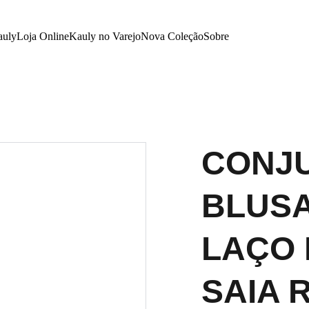
auly
Loja Online
Kauly no Varejo
Nova Coleção
Sobre
CONJ
BLUSA
LAÇO 
SAIA 