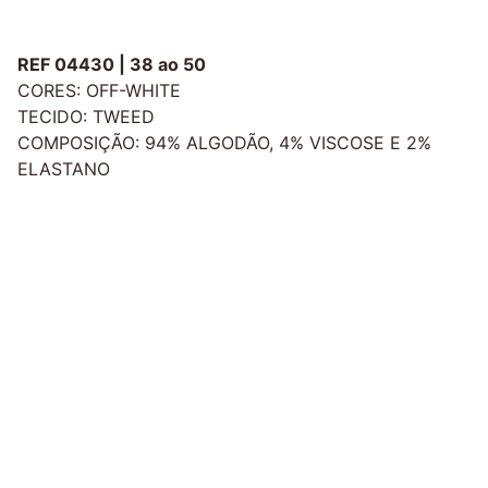
REF 04430 | 38 ao 50
CORES: OFF-WHITE
TECIDO: TWEED
COMPOSIÇÃO: 94% ALGODÃO, 4% VISCOSE E 2%
ELASTANO
Redes Sociais
Contato
sac@kauly.com.br
(11) 3313-2464
(11) 94809-7476
Institucional