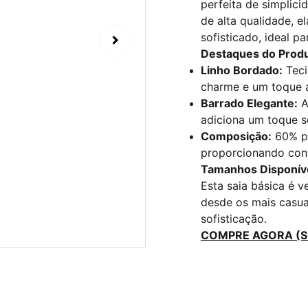
perfeita de simplici
de alta qualidade, e
sofisticado, ideal p
Destaques do Produ
Linho Bordado:
Teci
charme e um toque a
Barrado Elegante:
A
adiciona um toque so
Composição:
60% po
proporcionando conf
Tamanhos Disponíve
Esta saia básica é v
desde os mais casua
sofisticação.
COMPRE AGORA (S