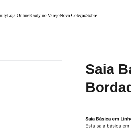
auly
Loja Online
Kauly no Varejo
Nova Coleção
Sobre
Saia B
Borda
Saia Básica em Lin
Esta saia básica em