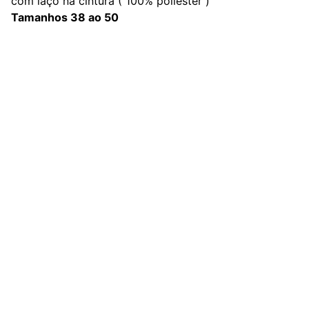
com laço na cintura ( 100% poliéster )
Tamanhos 38 ao 50
Redes Sociais
Contato
sac@kauly.com.br
(11) 3313-2464
(11) 94809-7476
Institucional