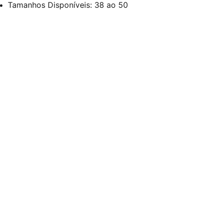
Tamanhos Disponíveis: 38 ao 50
Redes Sociais
Contato
sac@kauly.com.br
(11) 3313-2464
(11) 94809-7476
Institucional
Rua. Maria Marcolina, 614 - Brás, São Paulo 