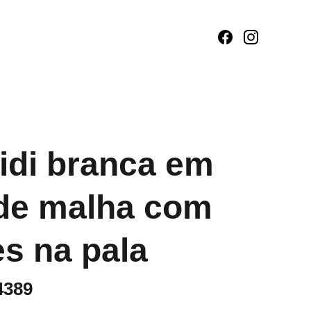
idi branca em
de malha com
es na pala
4389