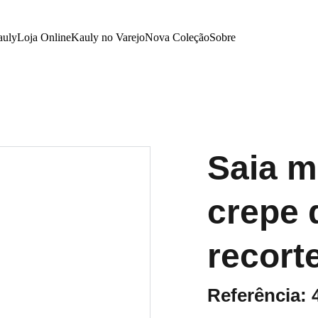
auly
Loja Online
Kauly no Varejo
Nova Coleção
Sobre
Saia m
crepe 
recort
Referência: 