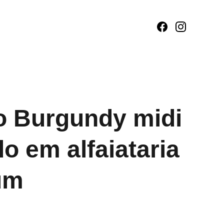
o Burgundy midi
do em alfaiataria
um