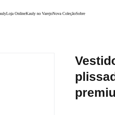
auly
Loja Online
Kauly no Varejo
Nova Coleção
Sobre
Vestid
plissa
premi