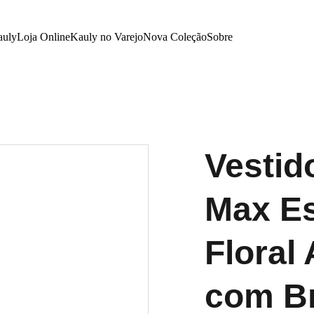
auly
Loja Online
Kauly no Varejo
Nova Coleção
Sobre
Vestid
Max Es
Floral
com B