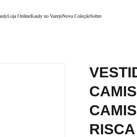
auly
Loja Online
Kauly no Varejo
Nova Coleção
Sobre
VESTI
CAMIS
CAMIS
RISCA 