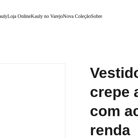
auly
Loja Online
Kauly no Varejo
Nova Coleção
Sobre
Vestid
crepe 
com a
renda