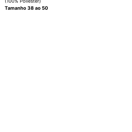
(100% Poliester)
Tamanho 38 ao 50
Redes Sociais
Contato
sac@kauly.com.br
(11) 3313-2464
(11) 94809-7476
Institucional