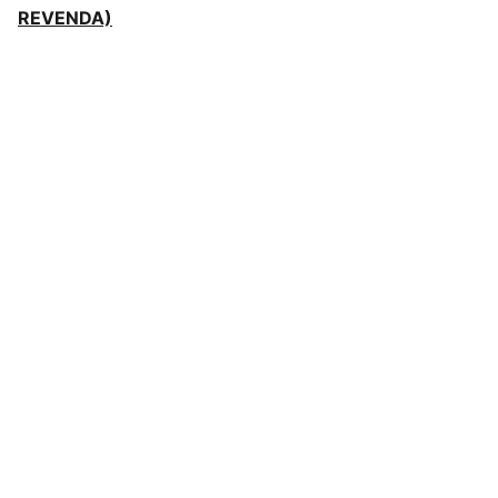
REVENDA)
Redes Sociais
Contato
sac@kauly.com.br
(11) 3313-2464
(11) 94809-7476
Institucional