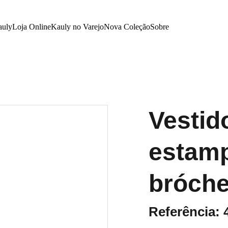
auly
Loja Online
Kauly no Varejo
Nova Coleção
Sobre
Vestid
estamp
bróche
Referência: 