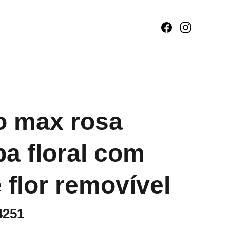
o max rosa
a floral com
 flor removível
4251