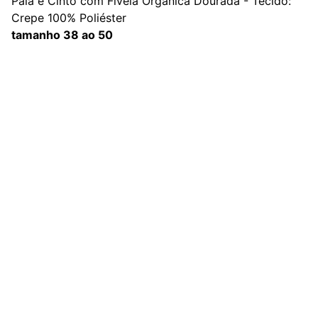
Pala e Cinto com Fivela Orgânica Dourada - Tecido:
Crepe 100% Poliéster
tamanho 38 ao 50
Redes Sociais
Contato
sac@kauly.com.br
(11) 3313-2464
(11) 94809-7476
Institucional