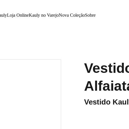
auly
Loja Online
Kauly no Varejo
Nova Coleção
Sobre
Vestid
Alfaiat
Vestido Kaul