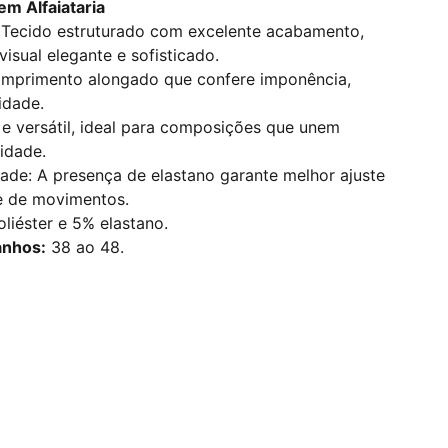
m Alfaiataria
a: Tecido estruturado com excelente acabamento,
isual elegante e sofisticado.
primento alongado que confere imponência,
idade.
e versátil, ideal para composições que unem
idade.
dade: A presença de elastano garante melhor ajuste
e de movimentos.
iéster e 5% elastano.
anhos:
38 ao 48.