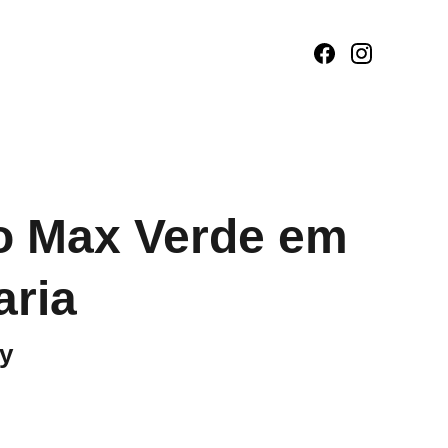
o Max Verde em
aria
y