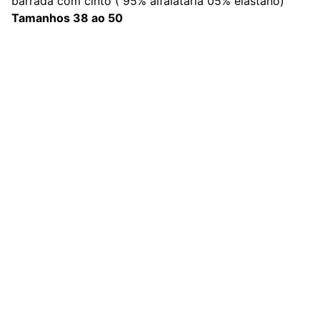
barrada com cinto ( 95% alfaiataria 05% elastano)
Tamanhos 38 ao 50
Redes Sociais
Contato
sac@kauly.com.br
(11) 3313-2464
(11) 94809-7476
Institucional