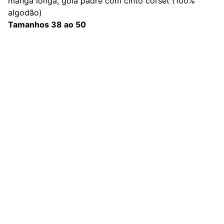
manga longa, gola padre com cinto corset (100%
algodão)
Tamanhos 38 ao 50
Redes Sociais
Contato
sac@kauly.com.br
(11) 3313-2464
(11) 94809-7476
Institucional