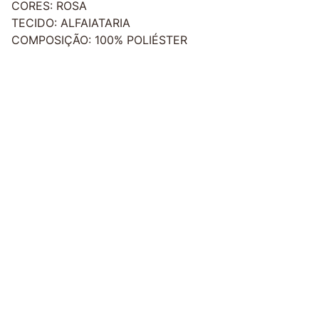
CORES: ROSA
TECIDO: ALFAIATARIA
COMPOSIÇÃO: 100% POLIÉSTER
Redes Sociais
Contato
sac@kauly.com.br
(11) 3313-2464
(11) 94809-7476
Institucional