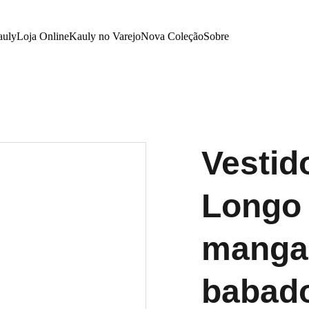
auly
Loja Online
Kauly no Varejo
Nova Coleção
Sobre
Vesti
Longo 
mangas
babad