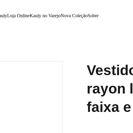
auly
Loja Online
Kauly no Varejo
Nova Coleção
Sobre
Vestid
rayon 
faixa 