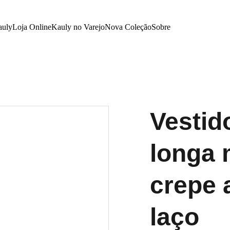
auly
Loja Online
Kauly no Varejo
Nova Coleção
Sobre
Vestid
longa
crepe a
laço